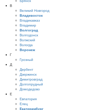
Брянск
В
Великий Новгород
Владивосток
Владикавказ
Владимир
Волгоград
Волгодонск
Волжский
Вологда
Воронеж
Г
Грозный
Д
Дербент
Дзержинск
Димитровград
Долгопрудный
Домодедово
Е
Евпатория
Елец
Екатеринбург