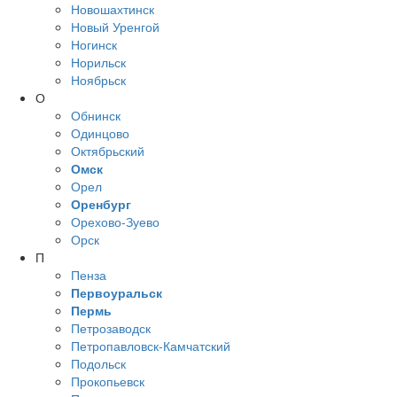
Новошахтинск
Новый Уренгой
Ногинск
Норильск
Ноябрьск
О
Обнинск
Одинцово
Октябрьский
Омск
Орел
Оренбург
Орехово-Зуево
Орск
П
Пенза
Первоуральск
Пермь
Петрозаводск
Петропавловск-Камчатский
Подольск
Прокопьевск