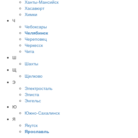
Ханты-Мансийск
Хасавюрт
Химки
Ч
Чебоксары
Челябинск
Череповец
Черкесск
Чита
Ш
Шахты
Щ
Щелково
Э
Электросталь
Элиста
Энгельс
Ю
Южно-Сахалинск
Я
Якутск
Ярославль