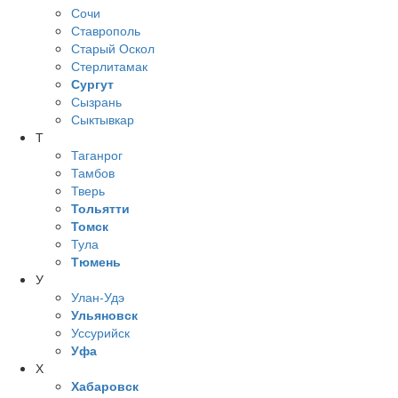
Сочи
Ставрополь
Старый Оскол
Стерлитамак
Сургут
Сызрань
Сыктывкар
Т
Таганрог
Тамбов
Тверь
Тольятти
Томск
Тула
Тюмень
У
Улан-Удэ
Ульяновск
Уссурийск
Уфа
Х
Хабаровск