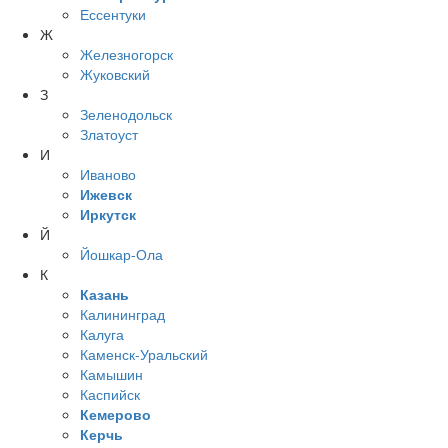
Ессентуки
Ж
Железногорск
Жуковский
З
Зеленодольск
Златоуст
И
Иваново
Ижевск
Иркутск
Й
Йошкар-Ола
К
Казань
Калининград
Калуга
Каменск-Уральский
Камышин
Каспийск
Кемерово
Керчь